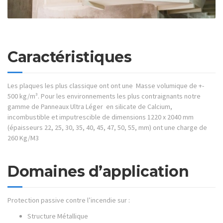
Caractéristiques
Les plaques les plus classique ont ont une Masse volumique de +-
500 kg/m³. Pour les environnements les plus contraignants notre
gamme de Panneaux Ultra Léger en silicate de Calcium,
incombustible et imputrescible de dimensions 1220 x 2040 mm
(épaisseurs 22, 25, 30, 35, 40, 45, 47, 50, 55, mm) ont une charge de
260 Kg/M3
Domaines d’application
Protection passive contre l’incendie sur :
Structure Métallique