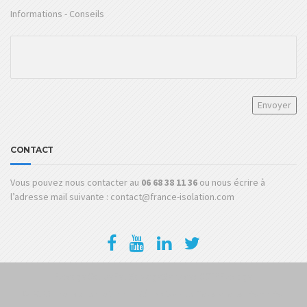
Informations - Conseils
CONTACT
Vous pouvez nous contacter au
06 68 38 11 36
ou nous écrire à
l’adresse mail suivante : contact@france-isolation.com
FlocageCoupeFeu
SablageServices
CCTPFlocage
© 2025
France Isolation – Rénov&Vous
. Tous droits réservés.