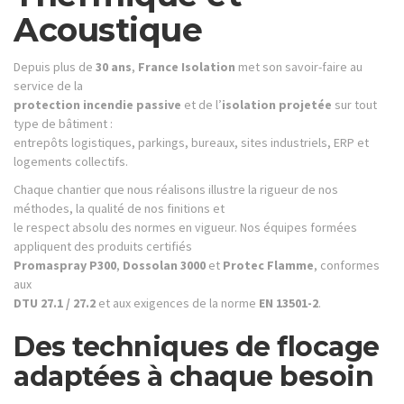
Acoustique
Depuis plus de
30 ans
,
France Isolation
met son savoir-faire au
service de la
protection incendie passive
et de l’
isolation projetée
sur tout
type de bâtiment :
entrepôts logistiques, parkings, bureaux, sites industriels, ERP et
logements collectifs.
Chaque chantier que nous réalisons illustre la rigueur de nos
méthodes, la qualité de nos finitions et
le respect absolu des normes en vigueur. Nos équipes formées
appliquent des produits certifiés
Promaspray P300
,
Dossolan 3000
et
Protec Flamme
, conformes
aux
DTU 27.1 / 27.2
et aux exigences de la norme
EN 13501-2
.
Des techniques de flocage
adaptées à chaque besoin