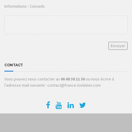
Informations - Conseils
CONTACT
Vous pouvez nous contacter au
06 68 38 11 36
ou nous écrire à
l’adresse mail suivante : contact@france-isolation.com
FlocageCoupeFeu
SablageServices
CCTPFlocage
© 2025
France Isolation – Rénov&Vous
. Tous droits réservés.